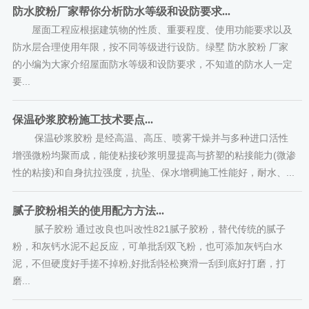
防水胶粉厂家帮你分析防水等级和设防要求...
屋面工程应根据建筑物的性质、重要程度、使用功能要求以及
防水层合理使用年限，按不同等级进行设防。绿墅 防水胶粉 厂家
的小编为大家介绍屋面防水等级和设防要求，不知道的防水人一定
要...
保温砂浆胶粉施工技术要点...
保温砂浆胶粉 是经高温、高压、喷雾干燥并与多种进口活性
增强微粉均聚而成，能使粘接砂浆明显提高与挤塑的粘接能力(微渗
性的粘接)和自身抗拉强度，抗坠、保水增稠施工性能好，耐水、...
腻子胶粉相关的使用配方方法...
腻子胶粉 通过改良也叫改性821腻子胶粉，替代传统的腻子
粉，和灰钙水泥不起反应，可单批刮双飞粉，也可添加灰钙白水
泥，不但硬度好手搓不掉粉,好批刮轻松爽滑一刮到底好打磨，打
磨...