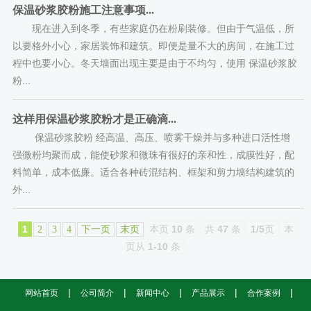
保温砂浆胶粉施工注意事项...
现在进入到冬季，有些家庭仍在粉刷装修。但由于气温低，所
以要格外小心，家居装饰和建筑。即便是量不大的房间，在施工过
程中也要小心。冬天墙面出现主要是由于不均匀，使用 保温砂浆胶
粉...
这样用保温砂浆胶粉才是正确滴...
保温砂浆胶粉 经高温、高压、喷雾干燥并与多种进口活性增
强微粉均聚而成，能使砂浆和微珠有很好的亲和性，成膜性好，配
料简单，成本低廉。适合各种砖混结构、框架和剪力墙结构建筑的
外...
1
本页
10
条
共
47
条
1/5
页
本
2
3
4
下一页
末页
页从
1-10
条
|
|
|
|
|
网站首页
公司简介
新闻中心
产品展示
合作案例